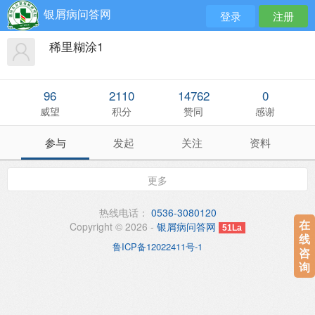
银屑病问答网
登录
注册
稀里糊涂1
96
2110
14762
0
威望
积分
赞同
感谢
参与
发起
关注
资料
更多
热线电话：
0536-3080120
在
Copyright © 2026 -
银屑病问答网
51La
线
鲁ICP备12022411号-1
咨
询