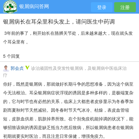
银屑病问答网
登录
注册
银屑病长在耳朵里和头发上，请问医生中药调
3年前的事了，刚开始长在胳膊关节处，后来越来越大，现在就头发
个耳朵里有 。
5 个回复
郭会贞
诊治顽固性及突发性银屑病，及银屑病中医临床治
疗
你好，既然是银屑病，那就做好长期斗争的思想准备，因为这个病至
今无法根治。耳朵银屑病症状浮现的诱因是多种多样的，是极端复杂
的，它与时节也有必然的关系，临床上大都患者皮疹显示为冬春季加
剧而夏秋时节天然减轻。因冬春时节天气冰冷、枯燥，表皮血管缩
短，皮肤血供差，肌肤掉养所致。在个别免疫机能掉调的状况下，能
够招致该病的诱因是缺乏抵当力然后致病，所以银屑病患者在银屑病
初期就要实时医治，而且注意日常保健，增强免疫力。