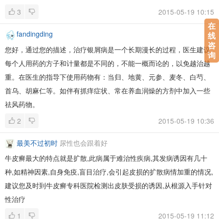
3
2015-05-19 10:15
在
fandingding
线
咨
您好，通过您的描述，治疗银屑病是一个长期漫长的过程，医生建议
询
每个人用药的方子和计量都是不同的，不能一概而论的，以免越治越
重。在医生的指导下使用药物有：当归、地黄、元参、麦冬、白芍、
首乌、胡麻仁等。如伴有抓痒症状、常在养血润燥的方剂中加入一些
祛风药物。
2
2015-05-19 10:36
最美不过初时
尿性也会跟着好
牛皮癣最大的特点就是扩散,此病属于难治性疾病,其发病诱因有几十
种,如精神因素,自身免疫,盲目治疗,会引起皮损的扩散病情加重的情况,
建议您及时到牛皮癣专科医院检测出皮肤受损的诱因,从根源入手针对
性治疗
1
2015-05-19 11:12